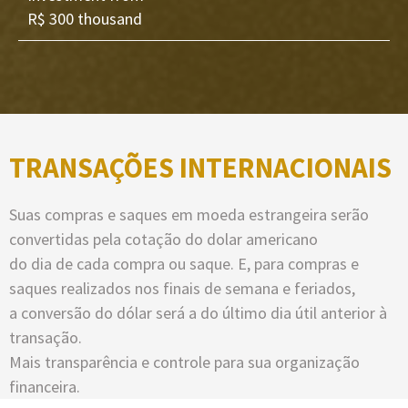
R$ 300 thousand
TRANSAÇÕES INTERNACIONAIS
Suas compras e saques em moeda estrangeira serão
convertidas pela cotação do dolar americano
do dia de cada compra ou saque. E, para compras e
saques realizados nos finais de semana e feriados,
a conversão do dólar será a do último dia útil anterior à
transação.
Mais transparência e controle para sua organização
financeira.