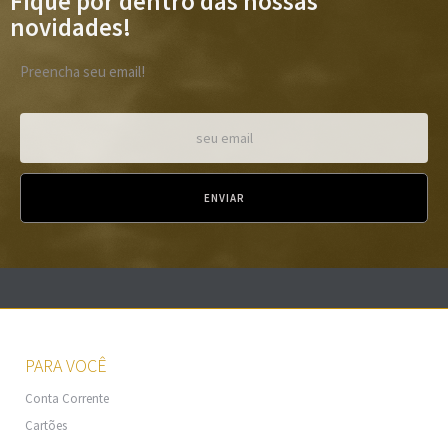
Fique por dentro das nossas
novidades!
Preencha seu email!
PARA VOCÊ
Conta Corrente
Cartões